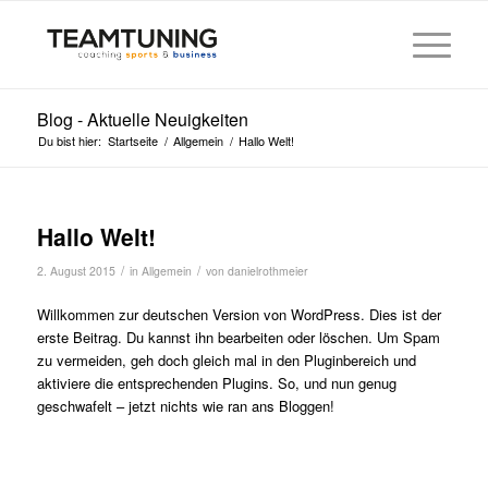
Blog - Aktuelle Neuigkeiten
Du bist hier:
Startseite
/
Allgemein
/
Hallo Welt!
Hallo Welt!
/
/
2. August 2015
in
Allgemein
von
danielrothmeier
Willkommen zur deutschen Version von WordPress. Dies ist der
erste Beitrag. Du kannst ihn bearbeiten oder löschen. Um Spam
zu vermeiden, geh doch gleich mal in den Pluginbereich und
aktiviere die entsprechenden Plugins. So, und nun genug
geschwafelt – jetzt nichts wie ran ans Bloggen!